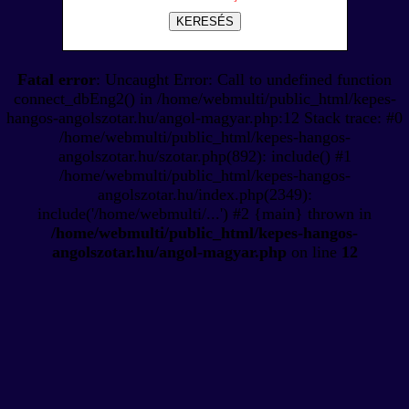
KERESÉS
Fatal error
: Uncaught Error: Call to undefined function
connect_dbEng2() in /home/webmulti/public_html/kepes-
hangos-angolszotar.hu/angol-magyar.php:12 Stack trace: #0
/home/webmulti/public_html/kepes-hangos-
angolszotar.hu/szotar.php(892): include() #1
/home/webmulti/public_html/kepes-hangos-
angolszotar.hu/index.php(2349):
include('/home/webmulti/...') #2 {main} thrown in
/home/webmulti/public_html/kepes-hangos-
angolszotar.hu/angol-magyar.php
on line
12