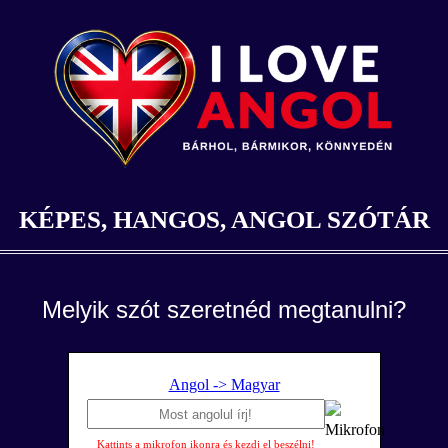
KÉPES, HANGOS, ANGOL SZÓTÁR
Melyik szót szeretnéd megtanulni?
Angol -> Magyar
Kattints a mikrofon ikonra és kezdj el beszélni!