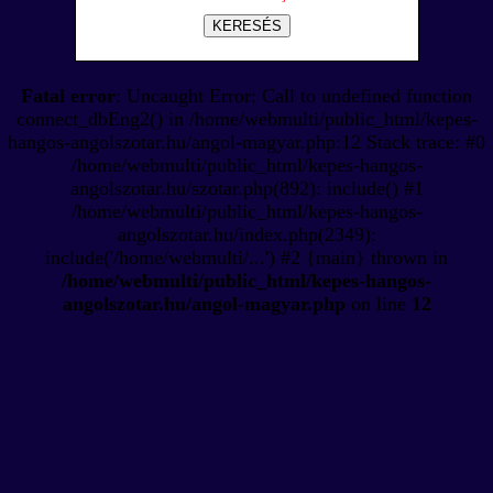
KERESÉS
Fatal error
: Uncaught Error: Call to undefined function
connect_dbEng2() in /home/webmulti/public_html/kepes-
hangos-angolszotar.hu/angol-magyar.php:12 Stack trace: #0
/home/webmulti/public_html/kepes-hangos-
angolszotar.hu/szotar.php(892): include() #1
/home/webmulti/public_html/kepes-hangos-
angolszotar.hu/index.php(2349):
include('/home/webmulti/...') #2 {main} thrown in
/home/webmulti/public_html/kepes-hangos-
angolszotar.hu/angol-magyar.php
on line
12