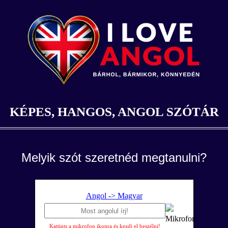
KÉPES, HANGOS, ANGOL SZÓTÁR
Melyik szót szeretnéd megtanulni?
Angol -> Magyar
Kattints a mikrofon ikonra és kezdj el beszélni!