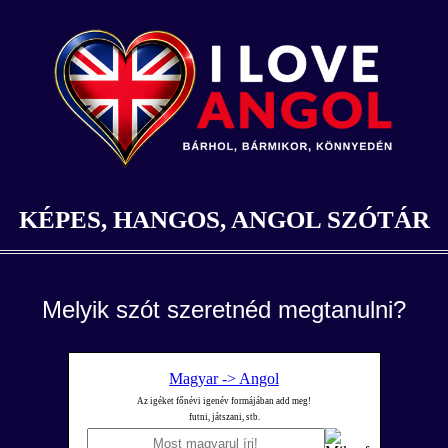
KÉPES, HANGOS, ANGOL SZÓTÁR
Melyik szót szeretnéd megtanulni?
Magyar -> Angol
Az igéket főnévi igenév formájában add meg!
futni, játszani, stb.