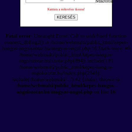
Kattints a mikrofon ikonra!
KERESÉS
Fatal error
: Uncaught Error: Call to undefined function
connect_dbEng2() in /home/webmulti/public_html/kepes-
hangos-angolszotar.hu/magyar-angol.php:16 Stack trace: #0
/home/webmulti/public_html/kepes-hangos-
angolszotar.hu/szotar.php(894): include() #1
/home/webmulti/public_html/kepes-hangos-
angolszotar.hu/index.php(2349):
include('/home/webmulti/...') #2 {main} thrown in
/home/webmulti/public_html/kepes-hangos-
angolszotar.hu/magyar-angol.php
on line
16