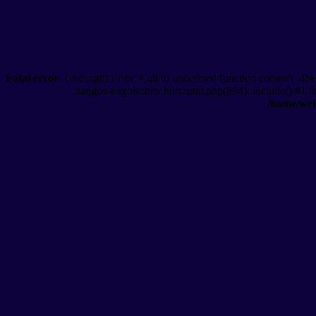
Fatal error
: Uncaught Error: Call to undefined function connect_db
hangos-angolszotar.hu/szotar.php(894): include() #1 
/home/web