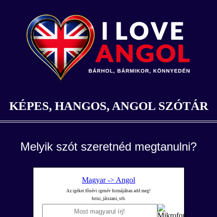
KÉPES, HANGOS, ANGOL SZÓTÁR
Melyik szót szeretnéd megtanulni?
Magyar -> Angol
Az igéket főnévi igenév formájában add meg!
futni, játszani, stb.