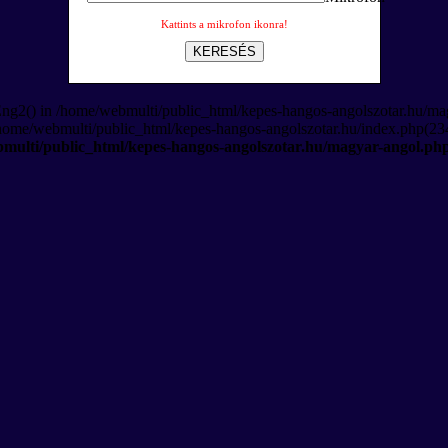
Kattints a mikrofon ikonra!
KERESÉS
Eng2() in /home/webmulti/public_html/kepes-hangos-angolszotar.hu/ma
/home/webmulti/public_html/kepes-hangos-angolszotar.hu/index.php(234
multi/public_html/kepes-hangos-angolszotar.hu/magyar-angol.ph