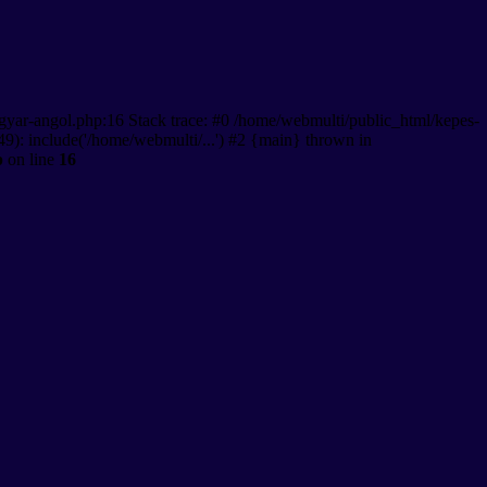
gyar-angol.php:16 Stack trace: #0 /home/webmulti/public_html/kepes-
9): include('/home/webmulti/...') #2 {main} thrown in
p
on line
16