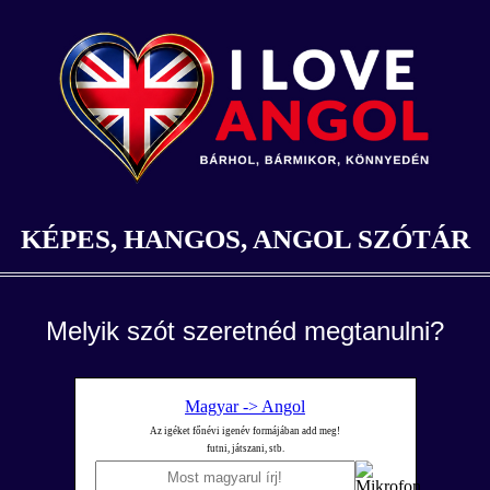
KÉPES, HANGOS, ANGOL SZÓTÁR
Melyik szót szeretnéd megtanulni?
Magyar -> Angol
Az igéket főnévi igenév formájában add meg!
futni, játszani, stb.