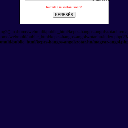
Kattints a mikrofon ikonra!
KERESÉS
Eng2() in /home/webmulti/public_html/kepes-hangos-angolszotar.hu/ma
/home/webmulti/public_html/kepes-hangos-angolszotar.hu/index.php(234
multi/public_html/kepes-hangos-angolszotar.hu/magyar-angol.ph