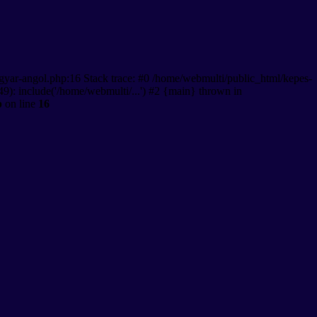
gyar-angol.php:16 Stack trace: #0 /home/webmulti/public_html/kepes-
9): include('/home/webmulti/...') #2 {main} thrown in
p
on line
16