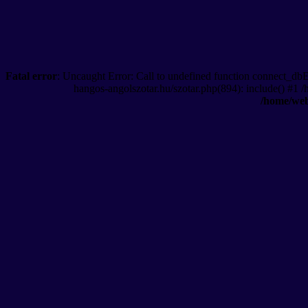
Fatal error
: Uncaught Error: Call to undefined function connect_db
hangos-angolszotar.hu/szotar.php(894): include() #1 
/home/web