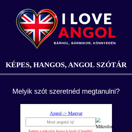
KÉPES, HANGOS, ANGOL SZÓTÁR
Melyik szót szeretnéd megtanulni?
Angol -> Magyar
Kattints a mikrofon ikonra és kezdj el beszélni!