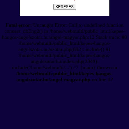
KERESÉS
Fatal error
: Uncaught Error: Call to undefined function
connect_dbEng2() in /home/webmulti/public_html/kepes-
hangos-angolszotar.hu/angol-magyar.php:12 Stack trace: #0
/home/webmulti/public_html/kepes-hangos-
angolszotar.hu/szotar.php(892): include() #1
/home/webmulti/public_html/kepes-hangos-
angolszotar.hu/index.php(2349):
include('/home/webmulti/...') #2 {main} thrown in
/home/webmulti/public_html/kepes-hangos-
angolszotar.hu/angol-magyar.php
on line
12