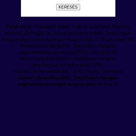
KERESÉS
Fatal error
: Uncaught Error: Call to undefined function
connect_dbEng2() in /home/webmulti/public_html/kepes-
hangos-angolszotar.hu/angol-magyar.php:12 Stack trace: #0
/home/webmulti/public_html/kepes-hangos-
angolszotar.hu/szotar.php(892): include() #1
/home/webmulti/public_html/kepes-hangos-
angolszotar.hu/index.php(2349):
include('/home/webmulti/...') #2 {main} thrown in
/home/webmulti/public_html/kepes-hangos-
angolszotar.hu/angol-magyar.php
on line
12