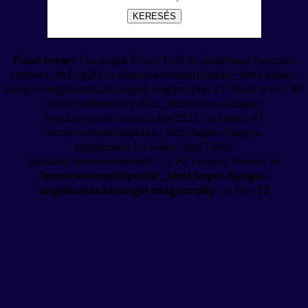
KERESÉS
Fatal error
: Uncaught Error: Call to undefined function
connect_dbEng2() in /home/webmulti/public_html/kepes-
hangos-angolszotar.hu/angol-magyar.php:12 Stack trace: #0
/home/webmulti/public_html/kepes-hangos-
angolszotar.hu/szotar.php(892): include() #1
/home/webmulti/public_html/kepes-hangos-
angolszotar.hu/index.php(2349):
include('/home/webmulti/...') #2 {main} thrown in
/home/webmulti/public_html/kepes-hangos-
angolszotar.hu/angol-magyar.php
on line
12