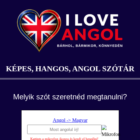
KÉPES, HANGOS, ANGOL SZÓTÁR
Melyik szót szeretnéd megtanulni?
Angol -> Magyar
Kattints a mikrofon ikonra és kezdj el beszélni!