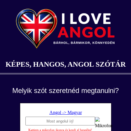
KÉPES, HANGOS, ANGOL SZÓTÁR
Melyik szót szeretnéd megtanulni?
Angol -> Magyar
Kattints a mikrofon ikonra és kezdj el beszélni!