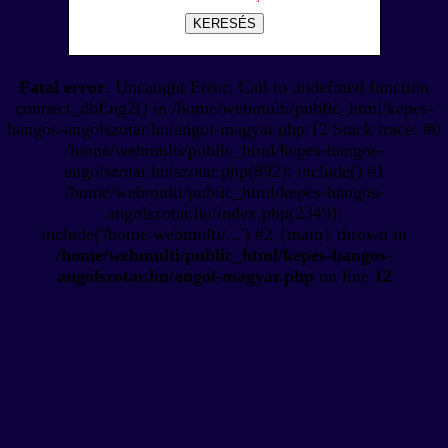
KERESÉS
Fatal error
: Uncaught Error: Call to undefined function
connect_dbEng2() in /home/webmulti/public_html/kepes-
hangos-angolszotar.hu/angol-magyar.php:12 Stack trace: #0
/home/webmulti/public_html/kepes-hangos-
angolszotar.hu/szotar.php(892): include() #1
/home/webmulti/public_html/kepes-hangos-
angolszotar.hu/index.php(2349):
include('/home/webmulti/...') #2 {main} thrown in
/home/webmulti/public_html/kepes-hangos-
angolszotar.hu/angol-magyar.php
on line
12