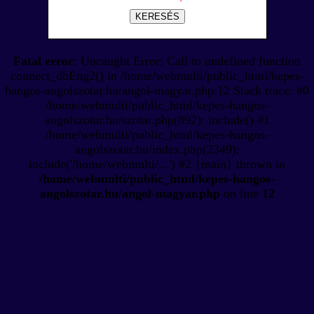
KERESÉS
Fatal error
: Uncaught Error: Call to undefined function
connect_dbEng2() in /home/webmulti/public_html/kepes-
hangos-angolszotar.hu/angol-magyar.php:12 Stack trace: #0
/home/webmulti/public_html/kepes-hangos-
angolszotar.hu/szotar.php(892): include() #1
/home/webmulti/public_html/kepes-hangos-
angolszotar.hu/index.php(2349):
include('/home/webmulti/...') #2 {main} thrown in
/home/webmulti/public_html/kepes-hangos-
angolszotar.hu/angol-magyar.php
on line
12