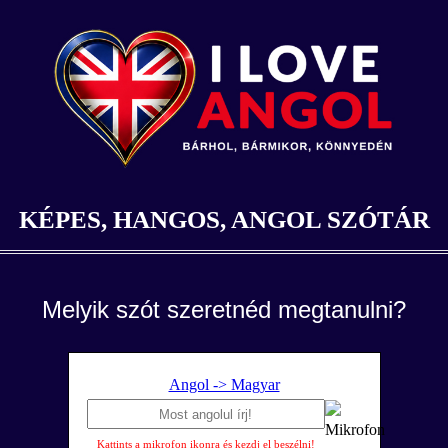
KÉPES, HANGOS, ANGOL SZÓTÁR
Melyik szót szeretnéd megtanulni?
Angol -> Magyar
Kattints a mikrofon ikonra és kezdj el beszélni!