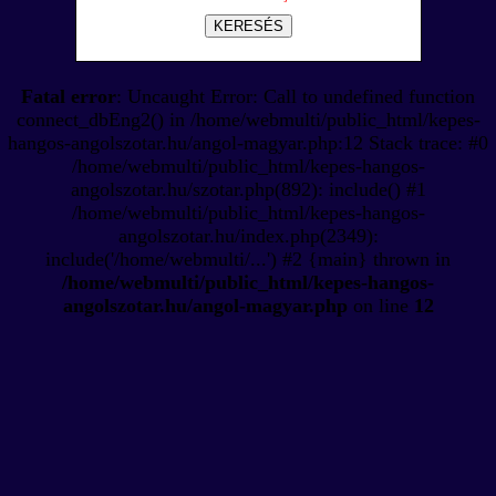
KERESÉS
Fatal error
: Uncaught Error: Call to undefined function
connect_dbEng2() in /home/webmulti/public_html/kepes-
hangos-angolszotar.hu/angol-magyar.php:12 Stack trace: #0
/home/webmulti/public_html/kepes-hangos-
angolszotar.hu/szotar.php(892): include() #1
/home/webmulti/public_html/kepes-hangos-
angolszotar.hu/index.php(2349):
include('/home/webmulti/...') #2 {main} thrown in
/home/webmulti/public_html/kepes-hangos-
angolszotar.hu/angol-magyar.php
on line
12