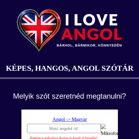
KÉPES, HANGOS, ANGOL SZÓTÁR
Melyik szót szeretnéd megtanulni?
Angol -> Magyar
Kattints a mikrofon ikonra és kezdj el beszélni!