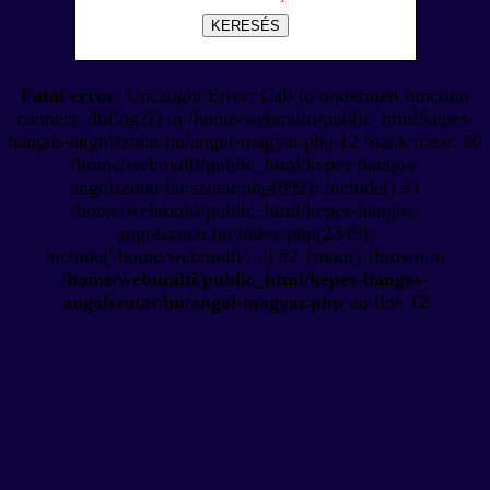
KERESÉS
Fatal error
: Uncaught Error: Call to undefined function
connect_dbEng2() in /home/webmulti/public_html/kepes-
hangos-angolszotar.hu/angol-magyar.php:12 Stack trace: #0
/home/webmulti/public_html/kepes-hangos-
angolszotar.hu/szotar.php(892): include() #1
/home/webmulti/public_html/kepes-hangos-
angolszotar.hu/index.php(2349):
include('/home/webmulti/...') #2 {main} thrown in
/home/webmulti/public_html/kepes-hangos-
angolszotar.hu/angol-magyar.php
on line
12