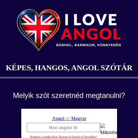
KÉPES, HANGOS, ANGOL SZÓTÁR
Melyik szót szeretnéd megtanulni?
Angol -> Magyar
Kattints a mikrofon ikonra és kezdj el beszélni!