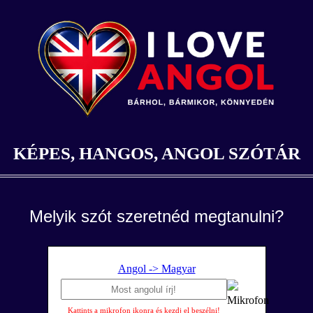
KÉPES, HANGOS, ANGOL SZÓTÁR
Melyik szót szeretnéd megtanulni?
Angol -> Magyar
Kattints a mikrofon ikonra és kezdj el beszélni!