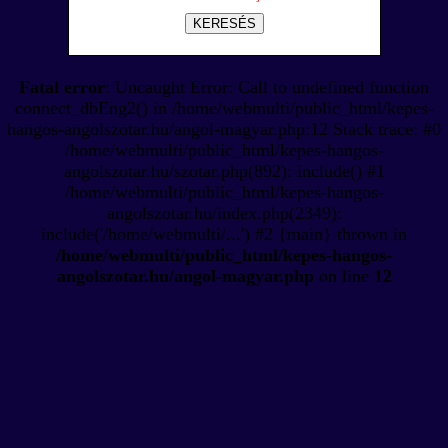
KERESÉS
Fatal error
: Uncaught Error: Call to undefined function
connect_dbEng2() in /home/webmulti/public_html/kepes-
hangos-angolszotar.hu/angol-magyar.php:12 Stack trace: #0
/home/webmulti/public_html/kepes-hangos-
angolszotar.hu/szotar.php(892): include() #1
/home/webmulti/public_html/kepes-hangos-
angolszotar.hu/index.php(2349):
include('/home/webmulti/...') #2 {main} thrown in
/home/webmulti/public_html/kepes-hangos-
angolszotar.hu/angol-magyar.php
on line
12