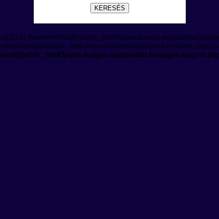
KERESÉS
Eng2() in /home/webmulti/public_html/kepes-hangos-angolszotar.hu/an
/home/webmulti/public_html/kepes-hangos-angolszotar.hu/index.php(234
multi/public_html/kepes-hangos-angolszotar.hu/angol-magyar.ph