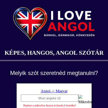
KÉPES, HANGOS, ANGOL SZÓTÁR
Melyik szót szeretnéd megtanulni?
Angol -> Magyar
Kattints a mikrofon ikonra és kezdj el beszélni!