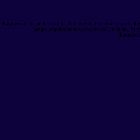
Fatal error
: Uncaught Error: Call to undefined function connect_db
hangos-angolszotar.hu/szotar.php(892): include() #1 
/home/web