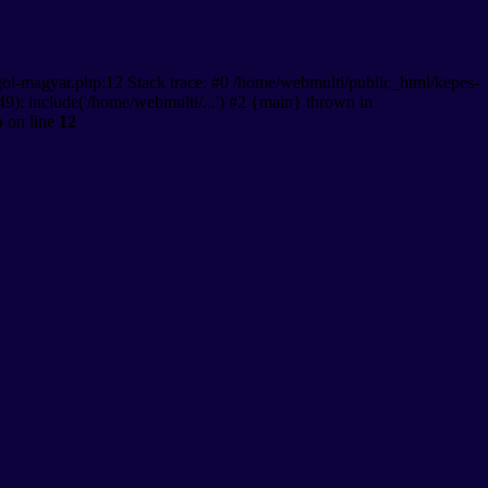
gol-magyar.php:12 Stack trace: #0 /home/webmulti/public_html/kepes-
9): include('/home/webmulti/...') #2 {main} thrown in
p
on line
12