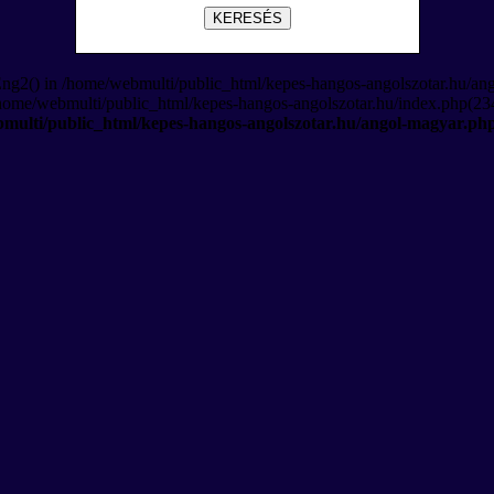
KERESÉS
Eng2() in /home/webmulti/public_html/kepes-hangos-angolszotar.hu/an
/home/webmulti/public_html/kepes-hangos-angolszotar.hu/index.php(234
multi/public_html/kepes-hangos-angolszotar.hu/angol-magyar.ph