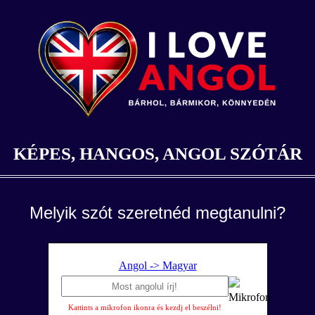
KÉPES, HANGOS, ANGOL SZÓTÁR
Melyik szót szeretnéd megtanulni?
Angol -> Magyar
Kattints a mikrofon ikonra és kezdj el beszélni!