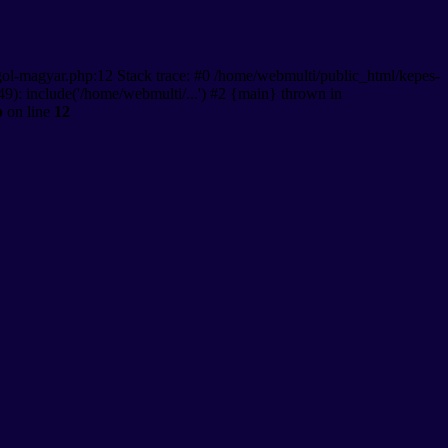
gol-magyar.php:12 Stack trace: #0 /home/webmulti/public_html/kepes-
9): include('/home/webmulti/...') #2 {main} thrown in
p
on line
12