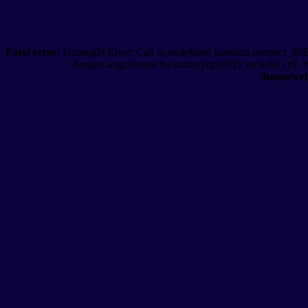
Fatal error
: Uncaught Error: Call to undefined function connect_db
hangos-angolszotar.hu/szotar.php(892): include() #1 
/home/web