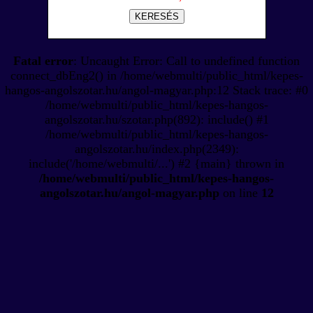
KERESÉS
Fatal error
: Uncaught Error: Call to undefined function
connect_dbEng2() in /home/webmulti/public_html/kepes-
hangos-angolszotar.hu/angol-magyar.php:12 Stack trace: #0
/home/webmulti/public_html/kepes-hangos-
angolszotar.hu/szotar.php(892): include() #1
/home/webmulti/public_html/kepes-hangos-
angolszotar.hu/index.php(2349):
include('/home/webmulti/...') #2 {main} thrown in
/home/webmulti/public_html/kepes-hangos-
angolszotar.hu/angol-magyar.php
on line
12