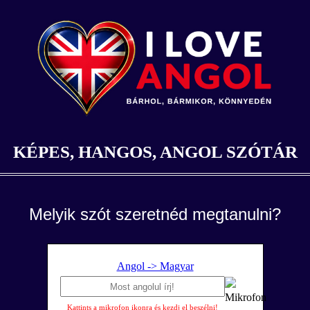
KÉPES, HANGOS, ANGOL SZÓTÁR
Melyik szót szeretnéd megtanulni?
Angol -> Magyar
Kattints a mikrofon ikonra és kezdj el beszélni!