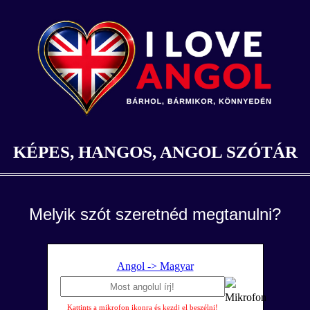
KÉPES, HANGOS, ANGOL SZÓTÁR
Melyik szót szeretnéd megtanulni?
Angol -> Magyar
Kattints a mikrofon ikonra és kezdj el beszélni!