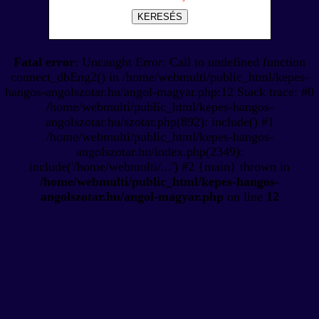
KERESÉS
Fatal error
: Uncaught Error: Call to undefined function
connect_dbEng2() in /home/webmulti/public_html/kepes-
hangos-angolszotar.hu/angol-magyar.php:12 Stack trace: #0
/home/webmulti/public_html/kepes-hangos-
angolszotar.hu/szotar.php(892): include() #1
/home/webmulti/public_html/kepes-hangos-
angolszotar.hu/index.php(2349):
include('/home/webmulti/...') #2 {main} thrown in
/home/webmulti/public_html/kepes-hangos-
angolszotar.hu/angol-magyar.php
on line
12