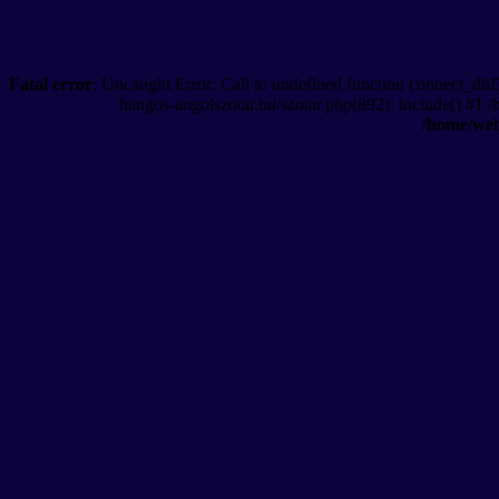
Fatal error
: Uncaught Error: Call to undefined function connect_db
hangos-angolszotar.hu/szotar.php(892): include() #1 
/home/web