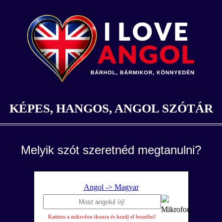
KÉPES, HANGOS, ANGOL SZÓTÁR
Melyik szót szeretnéd megtanulni?
Angol -> Magyar
Kattints a mikrofon ikonra és kezdj el beszélni!