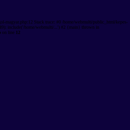
gol-magyar.php:12 Stack trace: #0 /home/webmulti/public_html/kepes-
9): include('/home/webmulti/...') #2 {main} thrown in
p
on line
12