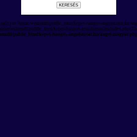
KERESÉS
Eng2() in /home/webmulti/public_html/kepes-hangos-angolszotar.hu/an
/home/webmulti/public_html/kepes-hangos-angolszotar.hu/index.php(234
multi/public_html/kepes-hangos-angolszotar.hu/angol-magyar.ph