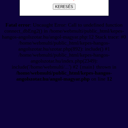
KERESÉS
Fatal error
: Uncaught Error: Call to undefined function
connect_dbEng2() in /home/webmulti/public_html/kepes-
hangos-angolszotar.hu/angol-magyar.php:12 Stack trace: #0
/home/webmulti/public_html/kepes-hangos-
angolszotar.hu/szotar.php(892): include() #1
/home/webmulti/public_html/kepes-hangos-
angolszotar.hu/index.php(2349):
include('/home/webmulti/...') #2 {main} thrown in
/home/webmulti/public_html/kepes-hangos-
angolszotar.hu/angol-magyar.php
on line
12