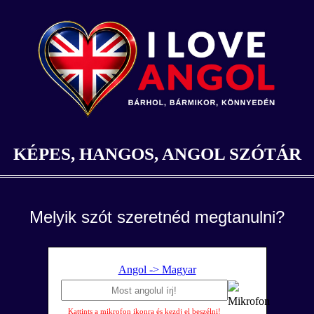
KÉPES, HANGOS, ANGOL SZÓTÁR
Melyik szót szeretnéd megtanulni?
Angol -> Magyar
Kattints a mikrofon ikonra és kezdj el beszélni!