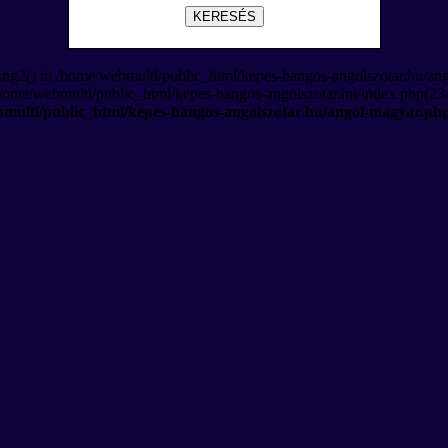
KERESÉS
Eng2() in /home/webmulti/public_html/kepes-hangos-angolszotar.hu/an
/home/webmulti/public_html/kepes-hangos-angolszotar.hu/index.php(234
multi/public_html/kepes-hangos-angolszotar.hu/angol-magyar.ph