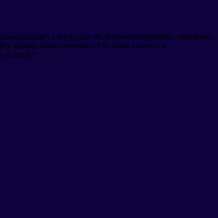
gol-magyar.php:12 Stack trace: #0 /home/webmulti/public_html/kepes-
9): include('/home/webmulti/...') #2 {main} thrown in
p
on line
12