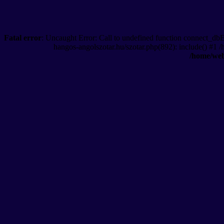
Fatal error
: Uncaught Error: Call to undefined function connect_db
hangos-angolszotar.hu/szotar.php(892): include() #1 
/home/web