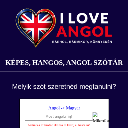
KÉPES, HANGOS, ANGOL SZÓTÁR
Melyik szót szeretnéd megtanulni?
Angol -> Magyar
Kattints a mikrofon ikonra és kezdj el beszélni!