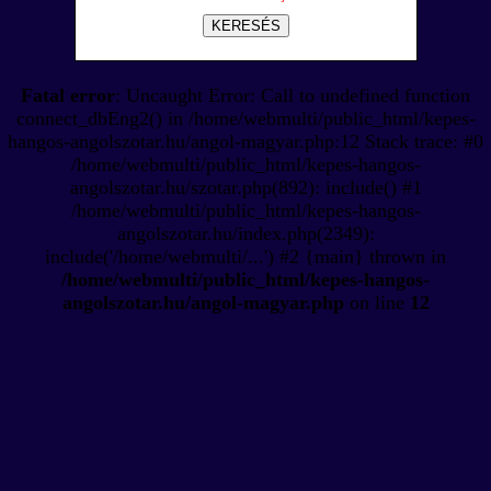
KERESÉS
Fatal error
: Uncaught Error: Call to undefined function
connect_dbEng2() in /home/webmulti/public_html/kepes-
hangos-angolszotar.hu/angol-magyar.php:12 Stack trace: #0
/home/webmulti/public_html/kepes-hangos-
angolszotar.hu/szotar.php(892): include() #1
/home/webmulti/public_html/kepes-hangos-
angolszotar.hu/index.php(2349):
include('/home/webmulti/...') #2 {main} thrown in
/home/webmulti/public_html/kepes-hangos-
angolszotar.hu/angol-magyar.php
on line
12