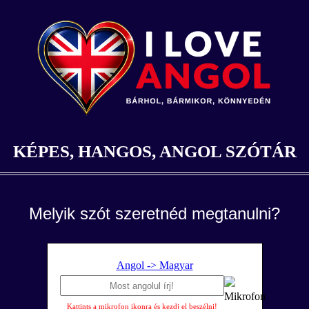
KÉPES, HANGOS, ANGOL SZÓTÁR
Melyik szót szeretnéd megtanulni?
Angol -> Magyar
Kattints a mikrofon ikonra és kezdj el beszélni!