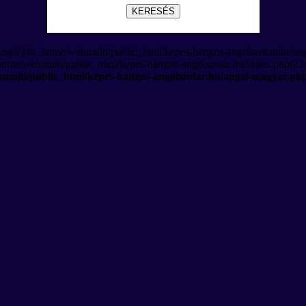
KERESÉS
Eng2() in /home/webmulti/public_html/kepes-hangos-angolszotar.hu/an
/home/webmulti/public_html/kepes-hangos-angolszotar.hu/index.php(234
multi/public_html/kepes-hangos-angolszotar.hu/angol-magyar.ph