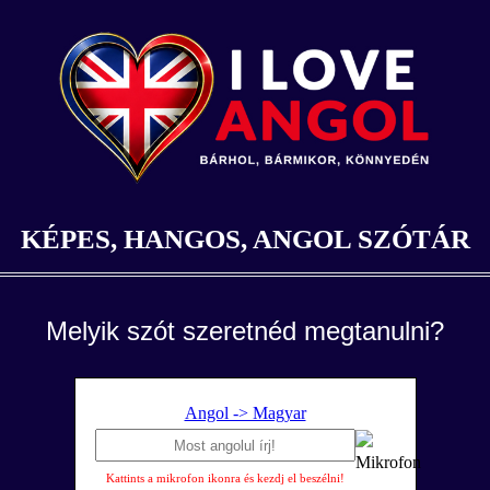
KÉPES, HANGOS, ANGOL SZÓTÁR
Melyik szót szeretnéd megtanulni?
Angol -> Magyar
Kattints a mikrofon ikonra és kezdj el beszélni!