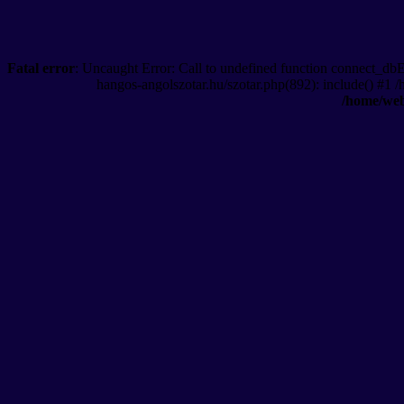
Fatal error
: Uncaught Error: Call to undefined function connect_db
hangos-angolszotar.hu/szotar.php(892): include() #1 
/home/web