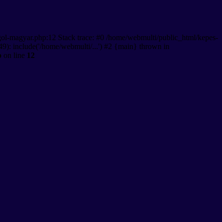
gol-magyar.php:12 Stack trace: #0 /home/webmulti/public_html/kepes-
9): include('/home/webmulti/...') #2 {main} thrown in
p
on line
12