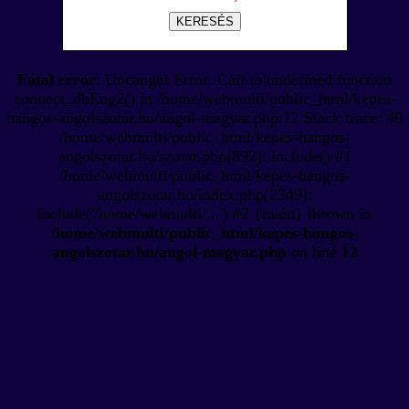
KERESÉS
Fatal error
: Uncaught Error: Call to undefined function
connect_dbEng2() in /home/webmulti/public_html/kepes-
hangos-angolszotar.hu/angol-magyar.php:12 Stack trace: #0
/home/webmulti/public_html/kepes-hangos-
angolszotar.hu/szotar.php(892): include() #1
/home/webmulti/public_html/kepes-hangos-
angolszotar.hu/index.php(2349):
include('/home/webmulti/...') #2 {main} thrown in
/home/webmulti/public_html/kepes-hangos-
angolszotar.hu/angol-magyar.php
on line
12