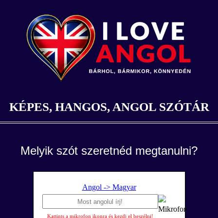
KÉPES, HANGOS, ANGOL SZÓTÁR
Melyik szót szeretnéd megtanulni?
Angol -> Magyar
Kattints a mikrofon ikonra és kezdj el beszélni!