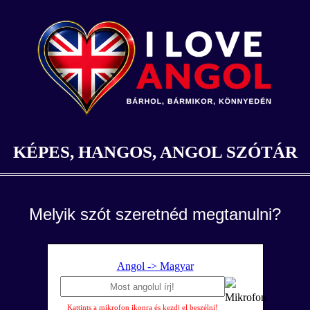
KÉPES, HANGOS, ANGOL SZÓTÁR
Melyik szót szeretnéd megtanulni?
Angol -> Magyar
Kattints a mikrofon ikonra és kezdj el beszélni!