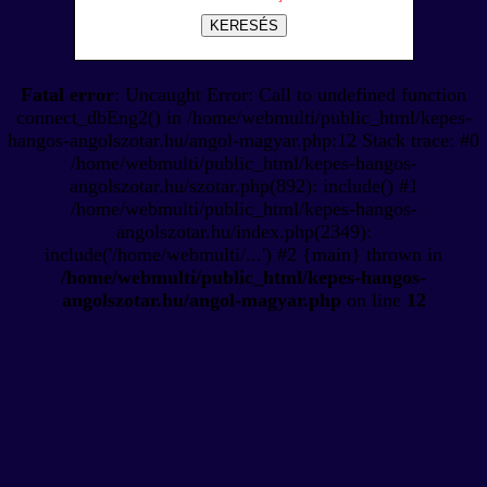
KERESÉS
Fatal error
: Uncaught Error: Call to undefined function
connect_dbEng2() in /home/webmulti/public_html/kepes-
hangos-angolszotar.hu/angol-magyar.php:12 Stack trace: #0
/home/webmulti/public_html/kepes-hangos-
angolszotar.hu/szotar.php(892): include() #1
/home/webmulti/public_html/kepes-hangos-
angolszotar.hu/index.php(2349):
include('/home/webmulti/...') #2 {main} thrown in
/home/webmulti/public_html/kepes-hangos-
angolszotar.hu/angol-magyar.php
on line
12