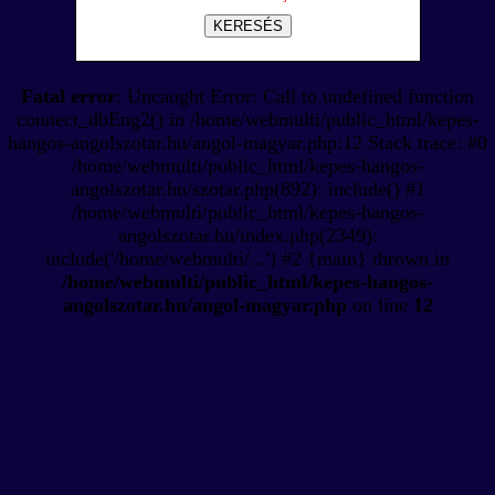
KERESÉS
Fatal error
: Uncaught Error: Call to undefined function
connect_dbEng2() in /home/webmulti/public_html/kepes-
hangos-angolszotar.hu/angol-magyar.php:12 Stack trace: #0
/home/webmulti/public_html/kepes-hangos-
angolszotar.hu/szotar.php(892): include() #1
/home/webmulti/public_html/kepes-hangos-
angolszotar.hu/index.php(2349):
include('/home/webmulti/...') #2 {main} thrown in
/home/webmulti/public_html/kepes-hangos-
angolszotar.hu/angol-magyar.php
on line
12