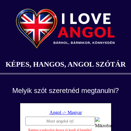
KÉPES, HANGOS, ANGOL SZÓTÁR
Melyik szót szeretnéd megtanulni?
Angol -> Magyar
Kattints a mikrofon ikonra és kezdj el beszélni!