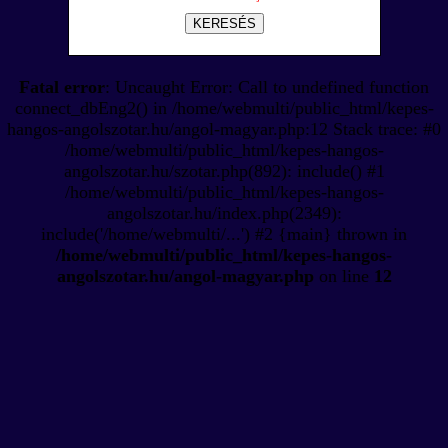
KERESÉS
Fatal error
: Uncaught Error: Call to undefined function
connect_dbEng2() in /home/webmulti/public_html/kepes-
hangos-angolszotar.hu/angol-magyar.php:12 Stack trace: #0
/home/webmulti/public_html/kepes-hangos-
angolszotar.hu/szotar.php(892): include() #1
/home/webmulti/public_html/kepes-hangos-
angolszotar.hu/index.php(2349):
include('/home/webmulti/...') #2 {main} thrown in
/home/webmulti/public_html/kepes-hangos-
angolszotar.hu/angol-magyar.php
on line
12