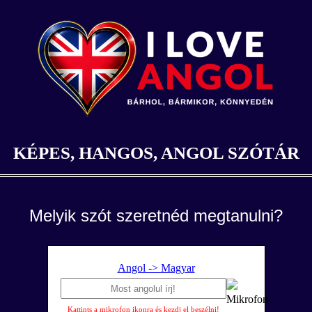
KÉPES, HANGOS, ANGOL SZÓTÁR
Melyik szót szeretnéd megtanulni?
Angol -> Magyar
Kattints a mikrofon ikonra és kezdj el beszélni!