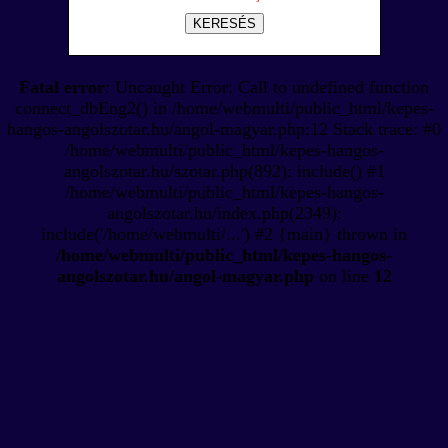
KERESÉS
Fatal error
: Uncaught Error: Call to undefined function
connect_dbEng2() in /home/webmulti/public_html/kepes-
hangos-angolszotar.hu/angol-magyar.php:12 Stack trace: #0
/home/webmulti/public_html/kepes-hangos-
angolszotar.hu/szotar.php(892): include() #1
/home/webmulti/public_html/kepes-hangos-
angolszotar.hu/index.php(2349):
include('/home/webmulti/...') #2 {main} thrown in
/home/webmulti/public_html/kepes-hangos-
angolszotar.hu/angol-magyar.php
on line
12