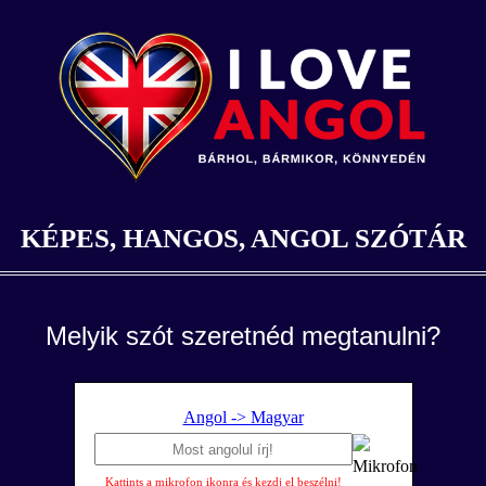
KÉPES, HANGOS, ANGOL SZÓTÁR
Melyik szót szeretnéd megtanulni?
Angol -> Magyar
Kattints a mikrofon ikonra és kezdj el beszélni!