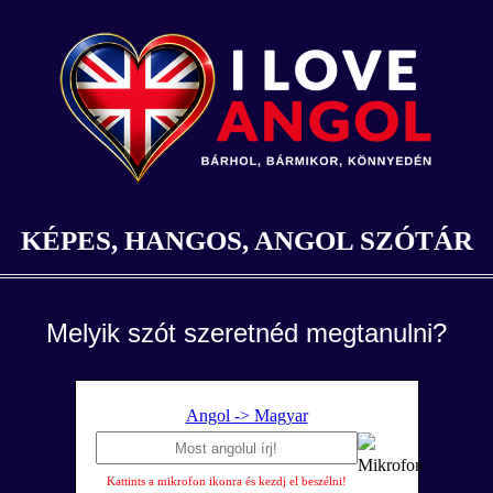
KÉPES, HANGOS, ANGOL SZÓTÁR
Melyik szót szeretnéd megtanulni?
Angol -> Magyar
Kattints a mikrofon ikonra és kezdj el beszélni!