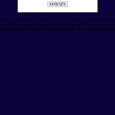
KERESÉS
Eng2() in /home/webmulti/public_html/kepes-hangos-angolszotar.hu/an
/home/webmulti/public_html/kepes-hangos-angolszotar.hu/index.php(234
multi/public_html/kepes-hangos-angolszotar.hu/angol-magyar.ph