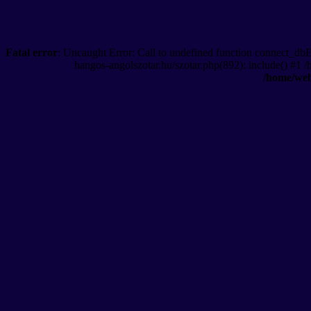
Fatal error
: Uncaught Error: Call to undefined function connect_db
hangos-angolszotar.hu/szotar.php(892): include() #1 
/home/web