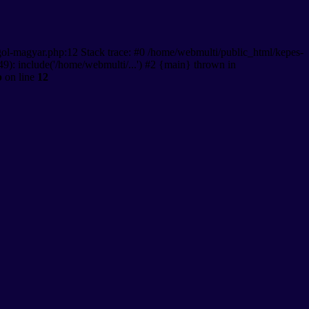
gol-magyar.php:12 Stack trace: #0 /home/webmulti/public_html/kepes-
9): include('/home/webmulti/...') #2 {main} thrown in
p
on line
12