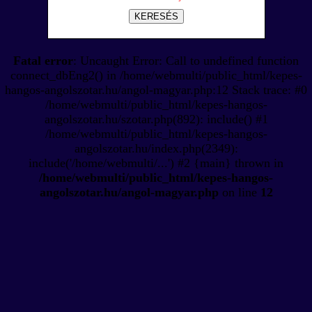
KERESÉS
Fatal error
: Uncaught Error: Call to undefined function
connect_dbEng2() in /home/webmulti/public_html/kepes-
hangos-angolszotar.hu/angol-magyar.php:12 Stack trace: #0
/home/webmulti/public_html/kepes-hangos-
angolszotar.hu/szotar.php(892): include() #1
/home/webmulti/public_html/kepes-hangos-
angolszotar.hu/index.php(2349):
include('/home/webmulti/...') #2 {main} thrown in
/home/webmulti/public_html/kepes-hangos-
angolszotar.hu/angol-magyar.php
on line
12