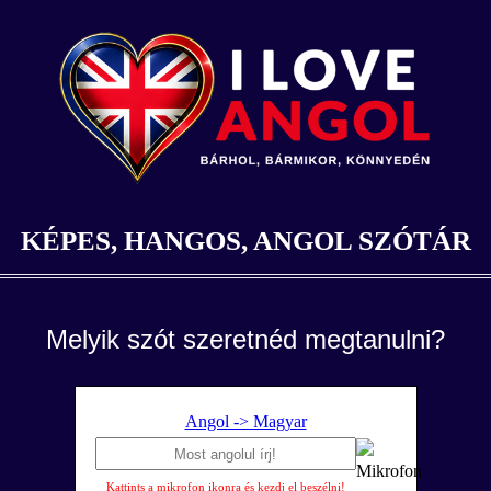
KÉPES, HANGOS, ANGOL SZÓTÁR
Melyik szót szeretnéd megtanulni?
Angol -> Magyar
Kattints a mikrofon ikonra és kezdj el beszélni!