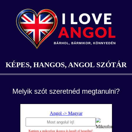
KÉPES, HANGOS, ANGOL SZÓTÁR
Melyik szót szeretnéd megtanulni?
Angol -> Magyar
Kattints a mikrofon ikonra és kezdj el beszélni!