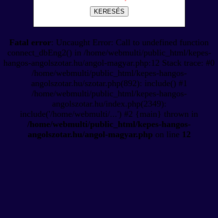
KERESÉS
Fatal error
: Uncaught Error: Call to undefined function
connect_dbEng2() in /home/webmulti/public_html/kepes-
hangos-angolszotar.hu/angol-magyar.php:12 Stack trace: #0
/home/webmulti/public_html/kepes-hangos-
angolszotar.hu/szotar.php(892): include() #1
/home/webmulti/public_html/kepes-hangos-
angolszotar.hu/index.php(2349):
include('/home/webmulti/...') #2 {main} thrown in
/home/webmulti/public_html/kepes-hangos-
angolszotar.hu/angol-magyar.php
on line
12