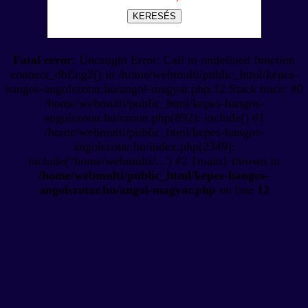
KERESÉS
Fatal error
: Uncaught Error: Call to undefined function
connect_dbEng2() in /home/webmulti/public_html/kepes-
hangos-angolszotar.hu/angol-magyar.php:12 Stack trace: #0
/home/webmulti/public_html/kepes-hangos-
angolszotar.hu/szotar.php(892): include() #1
/home/webmulti/public_html/kepes-hangos-
angolszotar.hu/index.php(2349):
include('/home/webmulti/...') #2 {main} thrown in
/home/webmulti/public_html/kepes-hangos-
angolszotar.hu/angol-magyar.php
on line
12