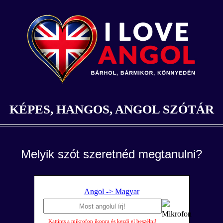
KÉPES, HANGOS, ANGOL SZÓTÁR
Melyik szót szeretnéd megtanulni?
Angol -> Magyar
Kattints a mikrofon ikonra és kezdj el beszélni!