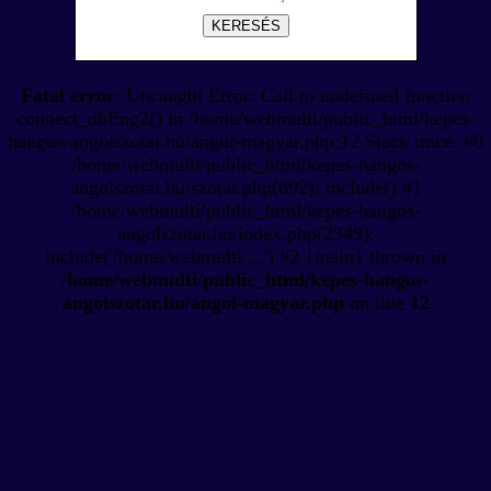
KERESÉS
Fatal error
: Uncaught Error: Call to undefined function
connect_dbEng2() in /home/webmulti/public_html/kepes-
hangos-angolszotar.hu/angol-magyar.php:12 Stack trace: #0
/home/webmulti/public_html/kepes-hangos-
angolszotar.hu/szotar.php(892): include() #1
/home/webmulti/public_html/kepes-hangos-
angolszotar.hu/index.php(2349):
include('/home/webmulti/...') #2 {main} thrown in
/home/webmulti/public_html/kepes-hangos-
angolszotar.hu/angol-magyar.php
on line
12