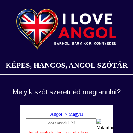
KÉPES, HANGOS, ANGOL SZÓTÁR
Melyik szót szeretnéd megtanulni?
Angol -> Magyar
Kattints a mikrofon ikonra és kezdj el beszélni!