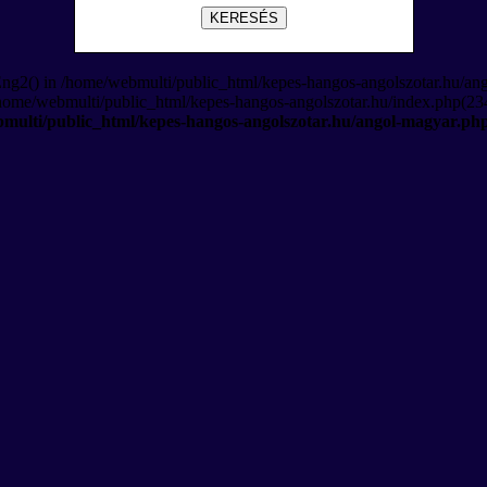
KERESÉS
Eng2() in /home/webmulti/public_html/kepes-hangos-angolszotar.hu/an
/home/webmulti/public_html/kepes-hangos-angolszotar.hu/index.php(234
multi/public_html/kepes-hangos-angolszotar.hu/angol-magyar.ph