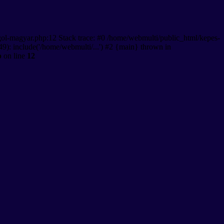
gol-magyar.php:12 Stack trace: #0 /home/webmulti/public_html/kepes-
9): include('/home/webmulti/...') #2 {main} thrown in
p
on line
12