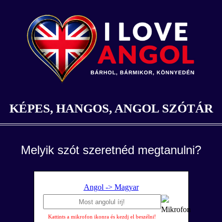
KÉPES, HANGOS, ANGOL SZÓTÁR
Melyik szót szeretnéd megtanulni?
Angol -> Magyar
Kattints a mikrofon ikonra és kezdj el beszélni!