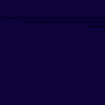
Fatal error
: Uncaught Error: Call to undefined function connect_db
hangos-angolszotar.hu/szotar.php(892): include() #1 
/home/web