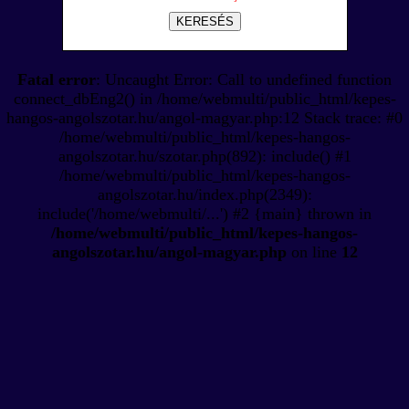
KERESÉS
Fatal error
: Uncaught Error: Call to undefined function
connect_dbEng2() in /home/webmulti/public_html/kepes-
hangos-angolszotar.hu/angol-magyar.php:12 Stack trace: #0
/home/webmulti/public_html/kepes-hangos-
angolszotar.hu/szotar.php(892): include() #1
/home/webmulti/public_html/kepes-hangos-
angolszotar.hu/index.php(2349):
include('/home/webmulti/...') #2 {main} thrown in
/home/webmulti/public_html/kepes-hangos-
angolszotar.hu/angol-magyar.php
on line
12