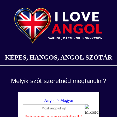
KÉPES, HANGOS, ANGOL SZÓTÁR
Melyik szót szeretnéd megtanulni?
Angol -> Magyar
Kattints a mikrofon ikonra és kezdj el beszélni!