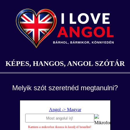
KÉPES, HANGOS, ANGOL SZÓTÁR
Melyik szót szeretnéd megtanulni?
Angol -> Magyar
Kattints a mikrofon ikonra és kezdj el beszélni!