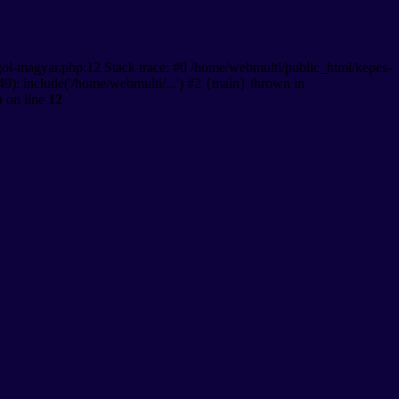
gol-magyar.php:12 Stack trace: #0 /home/webmulti/public_html/kepes-
9): include('/home/webmulti/...') #2 {main} thrown in
p
on line
12