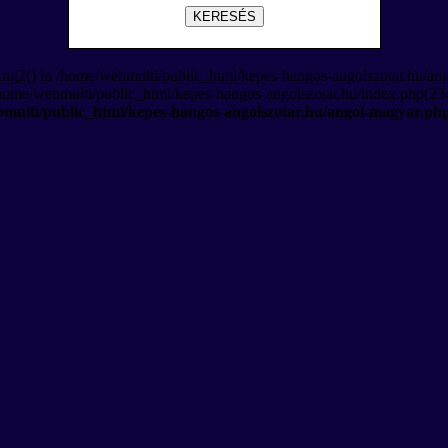
KERESÉS
Eng2() in /home/webmulti/public_html/kepes-hangos-angolszotar.hu/an
/home/webmulti/public_html/kepes-hangos-angolszotar.hu/index.php(234
multi/public_html/kepes-hangos-angolszotar.hu/angol-magyar.ph