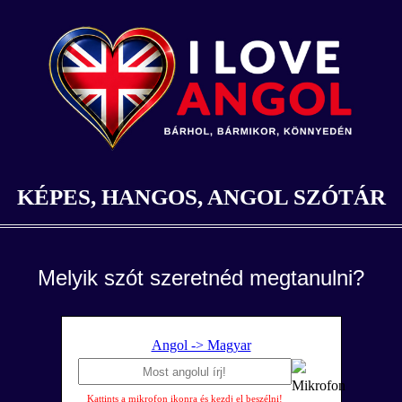
KÉPES, HANGOS, ANGOL SZÓTÁR
Melyik szót szeretnéd megtanulni?
Angol -> Magyar
Kattints a mikrofon ikonra és kezdj el beszélni!