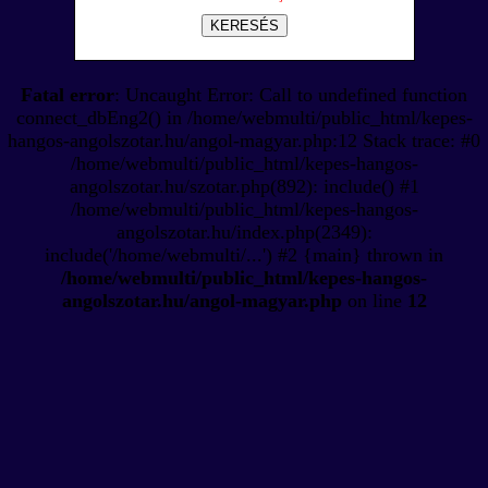
KERESÉS
Fatal error
: Uncaught Error: Call to undefined function
connect_dbEng2() in /home/webmulti/public_html/kepes-
hangos-angolszotar.hu/angol-magyar.php:12 Stack trace: #0
/home/webmulti/public_html/kepes-hangos-
angolszotar.hu/szotar.php(892): include() #1
/home/webmulti/public_html/kepes-hangos-
angolszotar.hu/index.php(2349):
include('/home/webmulti/...') #2 {main} thrown in
/home/webmulti/public_html/kepes-hangos-
angolszotar.hu/angol-magyar.php
on line
12