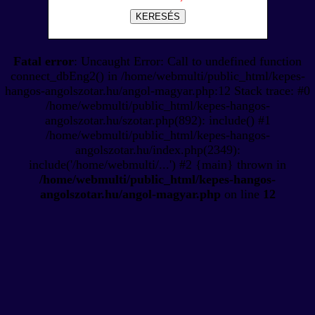
KERESÉS
Fatal error
: Uncaught Error: Call to undefined function
connect_dbEng2() in /home/webmulti/public_html/kepes-
hangos-angolszotar.hu/angol-magyar.php:12 Stack trace: #0
/home/webmulti/public_html/kepes-hangos-
angolszotar.hu/szotar.php(892): include() #1
/home/webmulti/public_html/kepes-hangos-
angolszotar.hu/index.php(2349):
include('/home/webmulti/...') #2 {main} thrown in
/home/webmulti/public_html/kepes-hangos-
angolszotar.hu/angol-magyar.php
on line
12