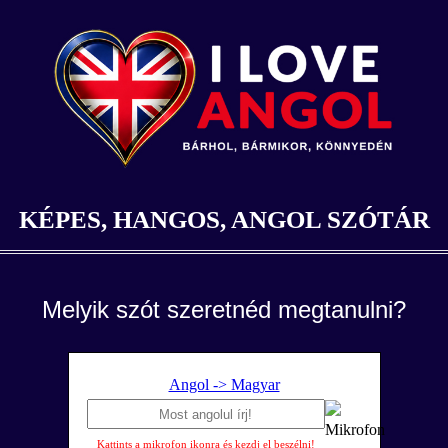
KÉPES, HANGOS, ANGOL SZÓTÁR
Melyik szót szeretnéd megtanulni?
Angol -> Magyar
Kattints a mikrofon ikonra és kezdj el beszélni!