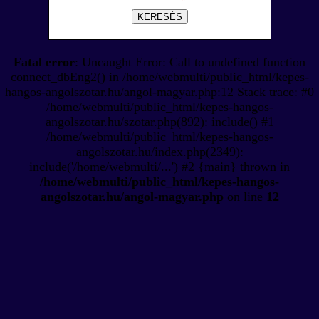
KERESÉS
Fatal error
: Uncaught Error: Call to undefined function
connect_dbEng2() in /home/webmulti/public_html/kepes-
hangos-angolszotar.hu/angol-magyar.php:12 Stack trace: #0
/home/webmulti/public_html/kepes-hangos-
angolszotar.hu/szotar.php(892): include() #1
/home/webmulti/public_html/kepes-hangos-
angolszotar.hu/index.php(2349):
include('/home/webmulti/...') #2 {main} thrown in
/home/webmulti/public_html/kepes-hangos-
angolszotar.hu/angol-magyar.php
on line
12