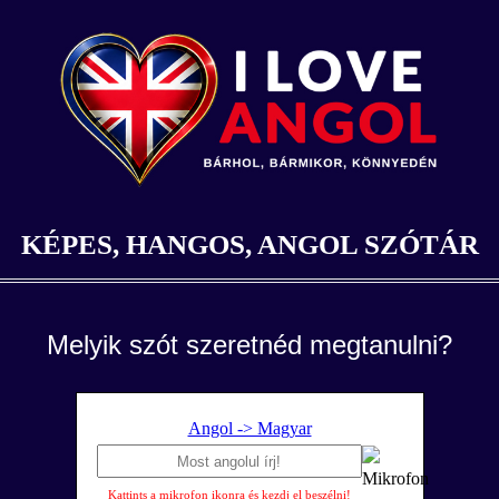
KÉPES, HANGOS, ANGOL SZÓTÁR
Melyik szót szeretnéd megtanulni?
Angol -> Magyar
Kattints a mikrofon ikonra és kezdj el beszélni!