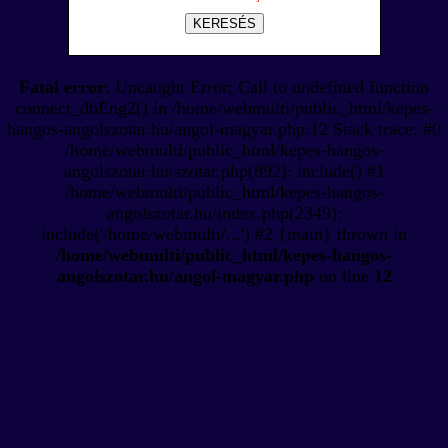
KERESÉS
Fatal error
: Uncaught Error: Call to undefined function
connect_dbEng2() in /home/webmulti/public_html/kepes-
hangos-angolszotar.hu/angol-magyar.php:12 Stack trace: #0
/home/webmulti/public_html/kepes-hangos-
angolszotar.hu/szotar.php(892): include() #1
/home/webmulti/public_html/kepes-hangos-
angolszotar.hu/index.php(2349):
include('/home/webmulti/...') #2 {main} thrown in
/home/webmulti/public_html/kepes-hangos-
angolszotar.hu/angol-magyar.php
on line
12