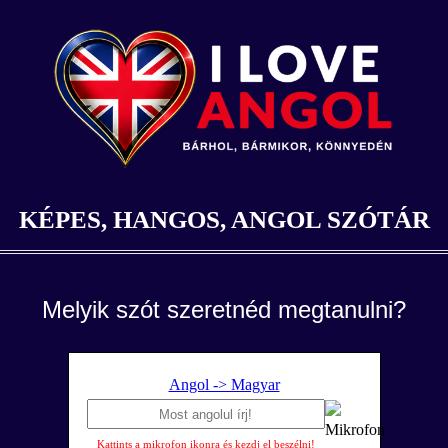
KÉPES, HANGOS, ANGOL SZÓTÁR
Melyik szót szeretnéd megtanulni?
Angol -> Magyar
Kattints a mikrofon ikonra és kezdj el beszélni!