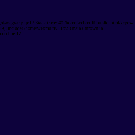
gol-magyar.php:12 Stack trace: #0 /home/webmulti/public_html/kepes-
9): include('/home/webmulti/...') #2 {main} thrown in
p
on line
12