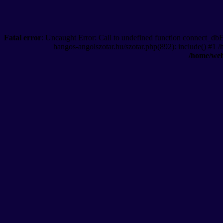
Fatal error
: Uncaught Error: Call to undefined function connect_db
hangos-angolszotar.hu/szotar.php(892): include() #1 
/home/web