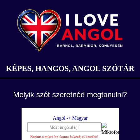
KÉPES, HANGOS, ANGOL SZÓTÁR
Melyik szót szeretnéd megtanulni?
Angol -> Magyar
Kattints a mikrofon ikonra és kezdj el beszélni!