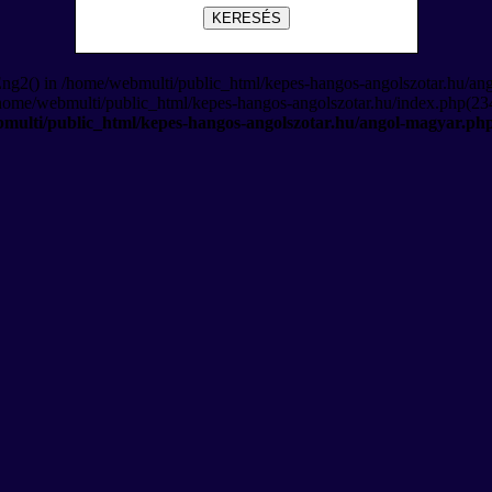
KERESÉS
Eng2() in /home/webmulti/public_html/kepes-hangos-angolszotar.hu/an
/home/webmulti/public_html/kepes-hangos-angolszotar.hu/index.php(234
multi/public_html/kepes-hangos-angolszotar.hu/angol-magyar.ph