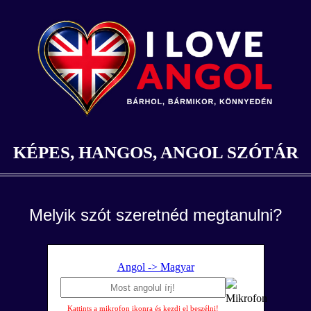
KÉPES, HANGOS, ANGOL SZÓTÁR
Melyik szót szeretnéd megtanulni?
Angol -> Magyar
Kattints a mikrofon ikonra és kezdj el beszélni!