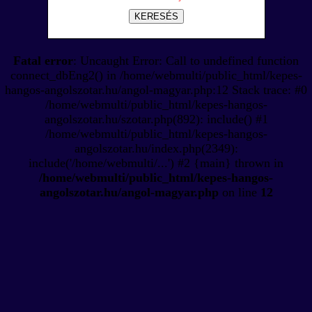
KERESÉS
Fatal error
: Uncaught Error: Call to undefined function
connect_dbEng2() in /home/webmulti/public_html/kepes-
hangos-angolszotar.hu/angol-magyar.php:12 Stack trace: #0
/home/webmulti/public_html/kepes-hangos-
angolszotar.hu/szotar.php(892): include() #1
/home/webmulti/public_html/kepes-hangos-
angolszotar.hu/index.php(2349):
include('/home/webmulti/...') #2 {main} thrown in
/home/webmulti/public_html/kepes-hangos-
angolszotar.hu/angol-magyar.php
on line
12