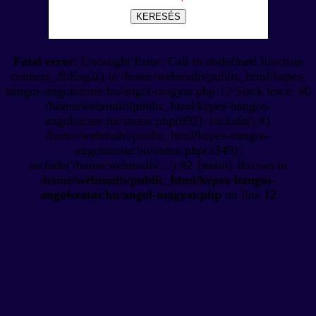
KERESÉS
Fatal error
: Uncaught Error: Call to undefined function
connect_dbEng2() in /home/webmulti/public_html/kepes-
hangos-angolszotar.hu/angol-magyar.php:12 Stack trace: #0
/home/webmulti/public_html/kepes-hangos-
angolszotar.hu/szotar.php(892): include() #1
/home/webmulti/public_html/kepes-hangos-
angolszotar.hu/index.php(2349):
include('/home/webmulti/...') #2 {main} thrown in
/home/webmulti/public_html/kepes-hangos-
angolszotar.hu/angol-magyar.php
on line
12