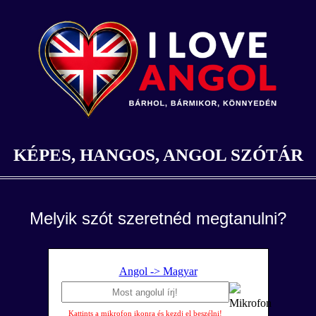
KÉPES, HANGOS, ANGOL SZÓTÁR
Melyik szót szeretnéd megtanulni?
Angol -> Magyar
Kattints a mikrofon ikonra és kezdj el beszélni!