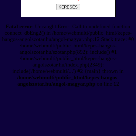
KERESÉS
Fatal error
: Uncaught Error: Call to undefined function
connect_dbEng2() in /home/webmulti/public_html/kepes-
hangos-angolszotar.hu/angol-magyar.php:12 Stack trace: #0
/home/webmulti/public_html/kepes-hangos-
angolszotar.hu/szotar.php(892): include() #1
/home/webmulti/public_html/kepes-hangos-
angolszotar.hu/index.php(2349):
include('/home/webmulti/...') #2 {main} thrown in
/home/webmulti/public_html/kepes-hangos-
angolszotar.hu/angol-magyar.php
on line
12