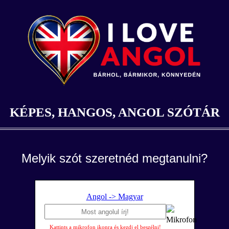
KÉPES, HANGOS, ANGOL SZÓTÁR
Melyik szót szeretnéd megtanulni?
Angol -> Magyar
Kattints a mikrofon ikonra és kezdj el beszélni!