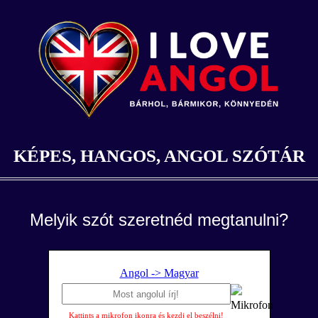
KÉPES, HANGOS, ANGOL SZÓTÁR
Melyik szót szeretnéd megtanulni?
Angol -> Magyar
Kattints a mikrofon ikonra és kezdj el beszélni!