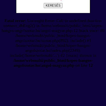
KERESÉS
Fatal error
: Uncaught Error: Call to undefined function
connect_dbEng2() in /home/webmulti/public_html/kepes-
hangos-angolszotar.hu/angol-magyar.php:12 Stack trace: #0
/home/webmulti/public_html/kepes-hangos-
angolszotar.hu/szotar.php(892): include() #1
/home/webmulti/public_html/kepes-hangos-
angolszotar.hu/index.php(2349):
include('/home/webmulti/...') #2 {main} thrown in
/home/webmulti/public_html/kepes-hangos-
angolszotar.hu/angol-magyar.php
on line
12