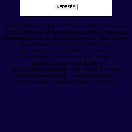
KERESÉS
Fatal error
: Uncaught Error: Call to undefined function
connect_dbEng2() in /home/webmulti/public_html/kepes-
hangos-angolszotar.hu/angol-magyar.php:12 Stack trace: #0
/home/webmulti/public_html/kepes-hangos-
angolszotar.hu/szotar.php(892): include() #1
/home/webmulti/public_html/kepes-hangos-
angolszotar.hu/index.php(2349):
include('/home/webmulti/...') #2 {main} thrown in
/home/webmulti/public_html/kepes-hangos-
angolszotar.hu/angol-magyar.php
on line
12