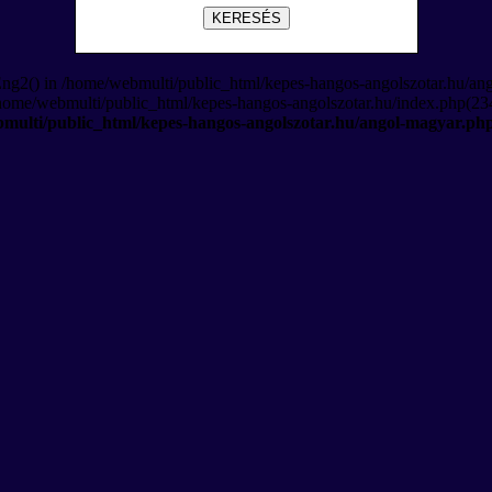
KERESÉS
Eng2() in /home/webmulti/public_html/kepes-hangos-angolszotar.hu/an
/home/webmulti/public_html/kepes-hangos-angolszotar.hu/index.php(234
multi/public_html/kepes-hangos-angolszotar.hu/angol-magyar.ph