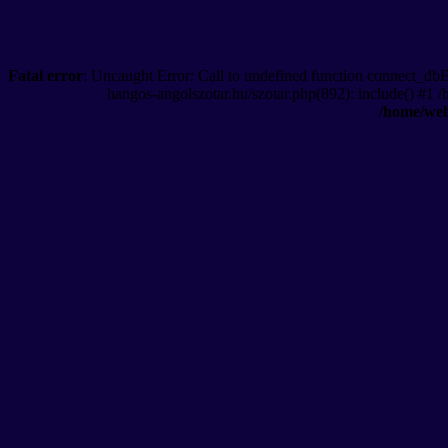
Fatal error
: Uncaught Error: Call to undefined function connect_db
hangos-angolszotar.hu/szotar.php(892): include() #1 
/home/web