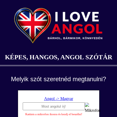
KÉPES, HANGOS, ANGOL SZÓTÁR
Melyik szót szeretnéd megtanulni?
Angol -> Magyar
Kattints a mikrofon ikonra és kezdj el beszélni!