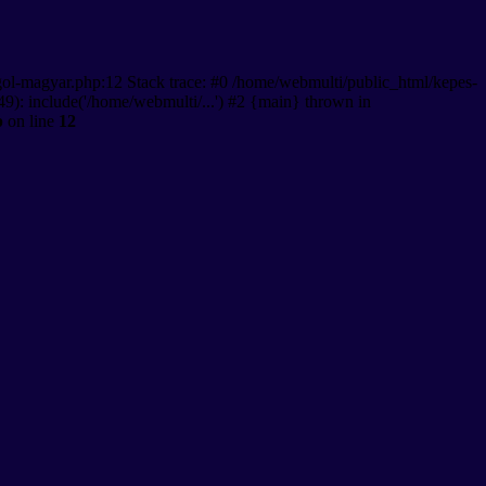
gol-magyar.php:12 Stack trace: #0 /home/webmulti/public_html/kepes-
9): include('/home/webmulti/...') #2 {main} thrown in
p
on line
12