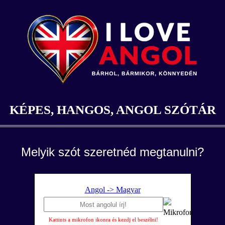
KÉPES, HANGOS, ANGOL SZÓTÁR
Melyik szót szeretnéd megtanulni?
Angol -> Magyar
Kattints a mikrofon ikonra és kezdj el beszélni!