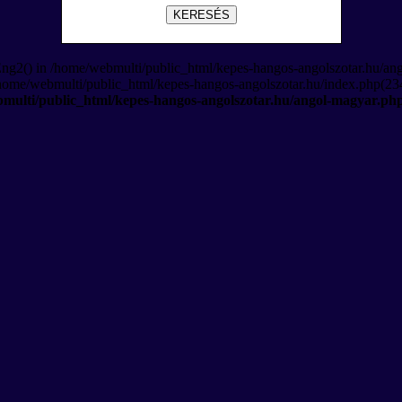
KERESÉS
Eng2() in /home/webmulti/public_html/kepes-hangos-angolszotar.hu/an
/home/webmulti/public_html/kepes-hangos-angolszotar.hu/index.php(234
multi/public_html/kepes-hangos-angolszotar.hu/angol-magyar.ph