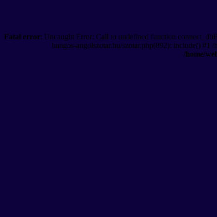
Fatal error
: Uncaught Error: Call to undefined function connect_db
hangos-angolszotar.hu/szotar.php(892): include() #1 
/home/web