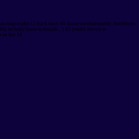
gol-magyar.php:12 Stack trace: #0 /home/webmulti/public_html/kepes-
9): include('/home/webmulti/...') #2 {main} thrown in
p
on line
12