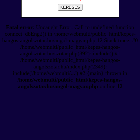
KERESÉS
Fatal error
: Uncaught Error: Call to undefined function
connect_dbEng2() in /home/webmulti/public_html/kepes-
hangos-angolszotar.hu/angol-magyar.php:12 Stack trace: #0
/home/webmulti/public_html/kepes-hangos-
angolszotar.hu/szotar.php(892): include() #1
/home/webmulti/public_html/kepes-hangos-
angolszotar.hu/index.php(2349):
include('/home/webmulti/...') #2 {main} thrown in
/home/webmulti/public_html/kepes-hangos-
angolszotar.hu/angol-magyar.php
on line
12