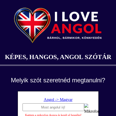
KÉPES, HANGOS, ANGOL SZÓTÁR
Melyik szót szeretnéd megtanulni?
Angol -> Magyar
Kattints a mikrofon ikonra és kezdj el beszélni!