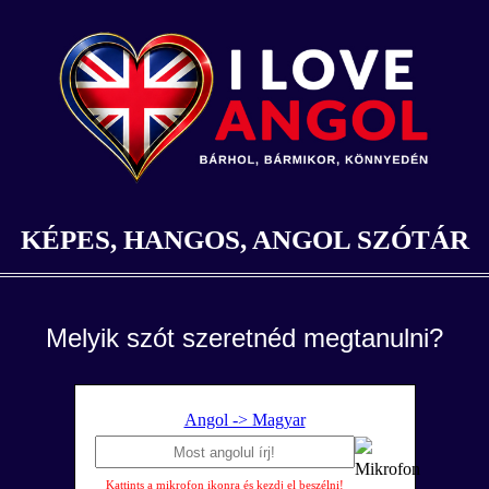
KÉPES, HANGOS, ANGOL SZÓTÁR
Melyik szót szeretnéd megtanulni?
Angol -> Magyar
Kattints a mikrofon ikonra és kezdj el beszélni!