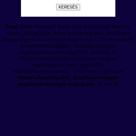
KERESÉS
Fatal error
: Uncaught Error: Call to undefined function
connect_dbEng2() in /home/webmulti/public_html/kepes-
hangos-angolszotar.hu/angol-magyar.php:12 Stack trace: #0
/home/webmulti/public_html/kepes-hangos-
angolszotar.hu/szotar.php(892): include() #1
/home/webmulti/public_html/kepes-hangos-
angolszotar.hu/index.php(2349):
include('/home/webmulti/...') #2 {main} thrown in
/home/webmulti/public_html/kepes-hangos-
angolszotar.hu/angol-magyar.php
on line
12