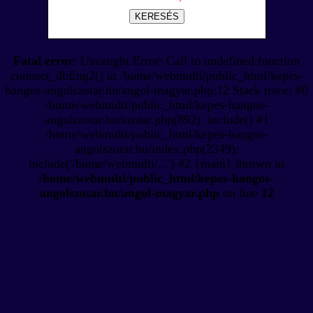
KERESÉS
Fatal error
: Uncaught Error: Call to undefined function
connect_dbEng2() in /home/webmulti/public_html/kepes-
hangos-angolszotar.hu/angol-magyar.php:12 Stack trace: #0
/home/webmulti/public_html/kepes-hangos-
angolszotar.hu/szotar.php(892): include() #1
/home/webmulti/public_html/kepes-hangos-
angolszotar.hu/index.php(2349):
include('/home/webmulti/...') #2 {main} thrown in
/home/webmulti/public_html/kepes-hangos-
angolszotar.hu/angol-magyar.php
on line
12