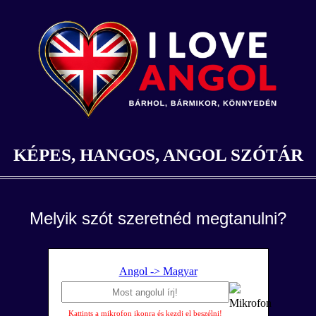
KÉPES, HANGOS, ANGOL SZÓTÁR
Melyik szót szeretnéd megtanulni?
Angol -> Magyar
Kattints a mikrofon ikonra és kezdj el beszélni!